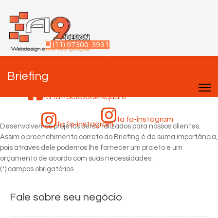
(11) 97300-3931
fa fa-whatsapp
fa fa-whatsapp
Briefing
fa fa-facebook-square
fa fa-facebook-square
fa fa-instagram
fa fa-instagram
Desenvolvemos projetos personalizados para nossos clientes.
Assim o preenchimento correto do Briefing é de suma importância,
pois através dele podemos lhe fornecer um projeto e um
orçamento de acordo com suas necessidades.
(*) campos obrigatórios
Fale sobre seu negócio