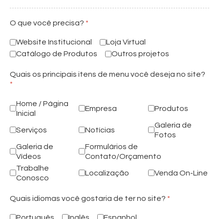
O que você precisa?
*
Website Institucional
Loja Virtual
Catálogo de Produtos
Outros projetos
Quais os principais itens de menu você deseja no site?
*
Home / Página
Empresa
Produtos
Inicial
Galeria de
Serviços
Notícias
Fotos
Galeria de
Formulários de
Vídeos
Contato/Orçamento
Trabalhe
Localização
Venda On-Line
Conosco
Quais idiomas você gostaria de ter no site?
*
Português
Inglês
Espanhol