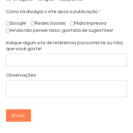
Como irá divulgar o site após a publicação
*
Google
Redes Sociais
Mídia Impressa
Ainda não pensei nisso, gostaria de sugestões!
Indique algum site de referência (concorrente ou não)
que você goste!
Observações
Turnstile
*
Enviar