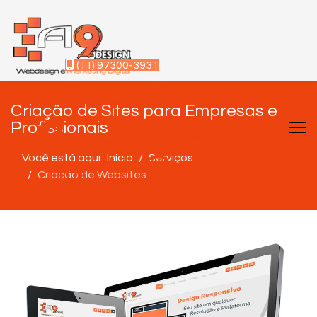
(11) 97300-3931
fa fa-whatsapp
fa fa-whatsapp
Criação de Sites para Empresas e
Profissionais
fa fa-facebook-square
fa fa-facebook-square
Você está aqui:
Início
Serviços
fa fa-instagram
Criação de Websites
fa fa-instagram