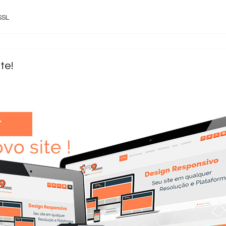
SSL
te!