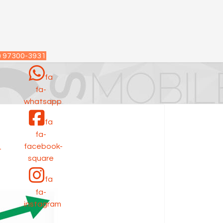
) 97300-3931
fa
fa-
p
whatsapp
fa
fa-
facebook-
-
square
fa
fa-
instagram