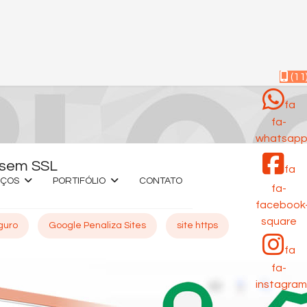
(11
fa
fa-
whatsap
s sem SSL
fa
IÇOS
PORTIFÓLIO
CONTATO
fa-
facebook
square
guro
Google Penaliza Sites
site https
fa
fa-
instagram